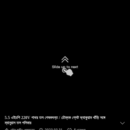
নিয়ন্ত্রণ
যোগাযোগ
করুন
খবর
সাইট
ম্যাপ
PRIVACY
POLICY
5.5 এইচপি 220V পাথর তল পেষকদন্ত / চৌম্বক প্লেট ভ্যাকুয়াম খাঁড়ি সঙ্গে
ম্যানুয়াল তল পলিমার