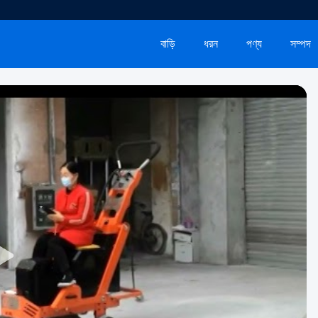
বাড়ি
ধরন
পণ্য
সম্পদ