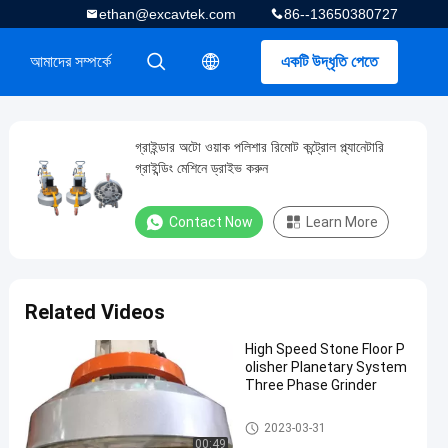
ethan@excavtek.com
86--13650380727
আমাদের সম্পর্কে
একটি উদ্ধৃতি পেতে
描述
描述
গ্রাইন্ডার অটো ওয়াক পলিশার রিমোট কন্ট্রোল প্ল্যানেটারি
গ্রাইন্ডিং মেশিনে ড্রাইভ করুন
Contact Now
Learn More
Related Videos
High Speed Stone Floor P
olisher Planetary System
Three Phase Grinder
স্টোন মাটির পেষকদন্ত
2023-03-31
00:49