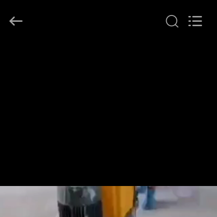
Dongguan
Merrock
Industry
Co.,Ltd.
All
Rights
Reserved.
বাড়ি
পণ্য
আমাদের
সম্পর্কে
কারখানা
ভ্রমণ
মান