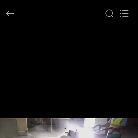
Dongguan
Merrock
Industry
Co.,Ltd.
All
Rights
Reserved.
বাড়ি
পণ্য
আমাদের
সম্পর্কে
কারখানা
ভ্রমণ
মান