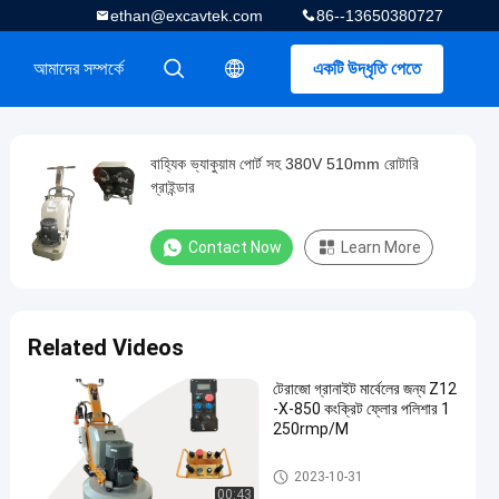
ethan@excavtek.com
86--13650380727
আমাদের সম্পর্কে
একটি উদ্ধৃতি পেতে
描述
描述
বাহ্যিক ভ্যাকুয়াম পোর্ট সহ 380V 510mm রোটারি
গ্রাইন্ডার
Contact Now
Learn More
Related Videos
টেরাজো গ্রানাইট মার্বেলের জন্য Z12
-X-850 কংক্রিট ফ্লোর পলিশার 1
250rmp/M
কংক্রিট মেঝে পেষকদন্ত
2023-10-31
00:43