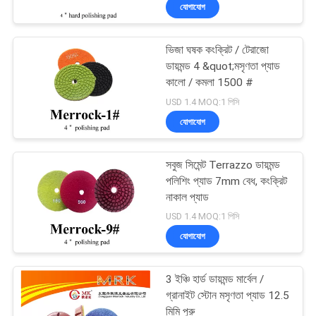
যোগাযোগ
নিয়ন্ত্রণ
ভিজা ঘষক কংক্রিট / টেরাজো
যোগাযোগ
88
ডায়মন্ড 4 &quot;মসৃণতা প্যাড
করুন
কালো / কমলা 1500 #
Terrazzo তল পেষকদন্ত
USD 1.4 MOQ:1 পিসি
যোগাযোগ
খবর
সবুজ সিমেন্ট Terrazzo ডায়মন্ড
সাইট
পলিশিং প্যাড 7mm বেধ, কংক্রিট
ম্যাপ
নাকাল প্যাড
84
USD 1.4 MOQ:1 পিসি
যোগাযোগ
PRIVACY
মার্বেল তল পলিমার
POLICY
3 ইঞ্চি হার্ড ডায়মন্ড মার্বেল /
গ্রানাইট স্টোন মসৃণতা প্যাড 12.5
মিমি পুরু