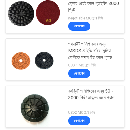
ফ্লোর ওয়েট রজন গ্রাইন্ডিং 3000
গ্রিট
26
negotiable MOQ:1 পিসি
যোগাযোগ
ম্যানুয়াল ফ্লোর পলিশদার
গ্রানাইট পালিশ করার জন্য
MSDS 3 ইঞ্চি ঘষিয়া তুলিয়া
ফেলিতে সক্ষম হীরা রজন প্যাড
USD 1 MOQ:1 পিসি
যোগাযোগ
23
কংক্রিট পলিশিংয়ের জন্য 50 -
কংক্রিট নিরাময় এজেন্ট
3000 গ্রিট ডায়মন্ড রজন প্যাড
USD2 MOQ:1 পিসি
যোগাযোগ