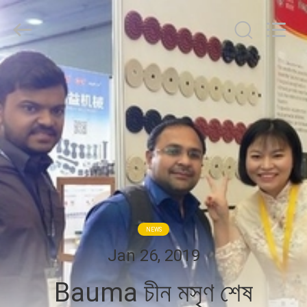
Dongguan
Merrock
Industry
Co.,Ltd.
All
Rights
Reserved.
বাড়ি
পণ্য
আমাদের
সম্পর্কে
কারখানা
NEWS
ভ্রমণ
Jan 26, 2019
Bauma চীন মসৃণ শেষ
মান