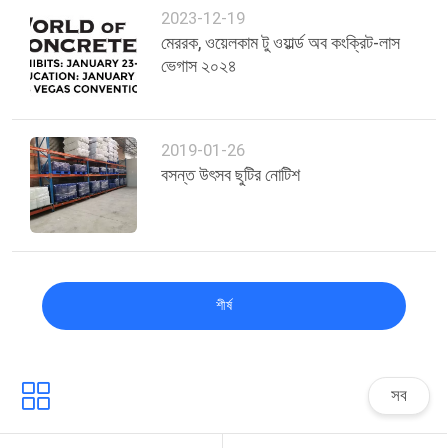
2023-12-19
মেররক, ওয়েলকাম টু ওয়ার্ল্ড অব কংক্রিট-লাস
ভেগাস ২০২৪
2019-01-26
বসন্ত উৎসব ছুটির নোটিশ
শীর্ষ
সব