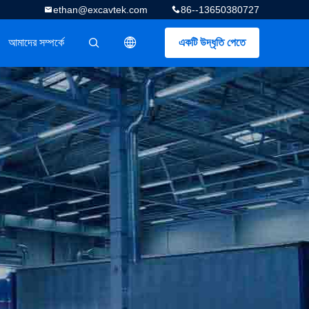
ethan@excavtek.com
86--13650380727
আমাদের সম্পর্কে
একটি উদ্ধৃতি পেতে
描述