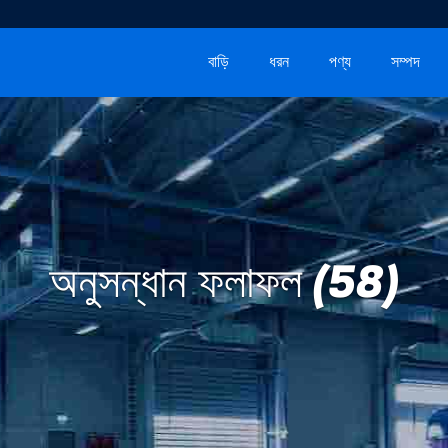
বাড়ি
ধরন
পণ্য
সম্পদ
অনুসন্ধান ফলাফল (58)