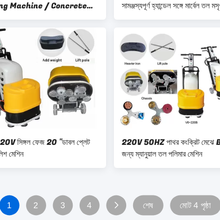
ing Machine / Concrete
সামঞ্জস্যপূর্ণ হ্যান্ডেল সঙ্গে মার্বেল তল ম
Grinder
ল 220V সিঙ্গল ফেজ 20 "ডাবল প্লেট
220V 50HZ পাথর কংক্রিট মেঝে
িশ মেশিন
জন্য ম্যানুয়াল তল পলিমার মেশিন
1
2
3
4
শেষ
মোট 4 পৃষ্ঠা