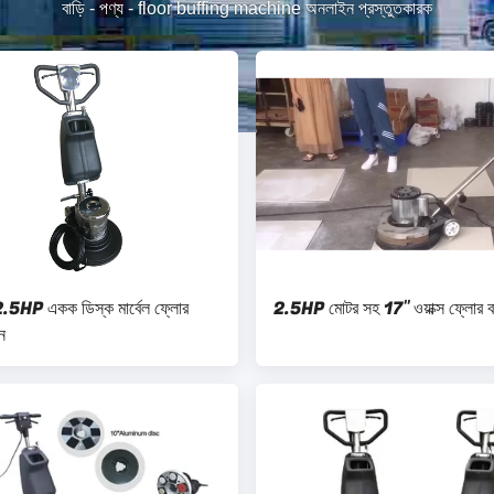
বাড়ি
-
পণ্য
-
floor buffing machine অনলাইন প্রস্তুতকারক
HP একক ডিস্ক মার্বেল ফ্লোর
2.5HP মোটর সহ 17" ওয়াক্স ফ্লোর ব
ন