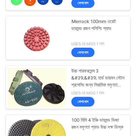
যোগাযোগ
নিয়ন্ত্রণ
Merrock 100mm ওয়েট
যোগাযোগ
ডায়মন্ড রজন পলিশিং প্যাড
করুন
USD5-10 MOQ:1 পিসি
যোগাযোগ
খবর
উচ্চ পারফরমেন্স 3
সাইট
&#39;&#39; হার্ড ডায়মন স্টোন
ম্যাপ
প্রসেসিং জন্য সিরামিক মসৃণতা
প্যাড
USD5-10 MOQ:1 পিসি
যোগাযোগ
PRIVACY
POLICY
100 মিমি 4 ইঞ্চি ডায়মন্ড ভিজা
রজন মসৃণতা প্যাড উচ্চ দক্ষ ডিস্ক