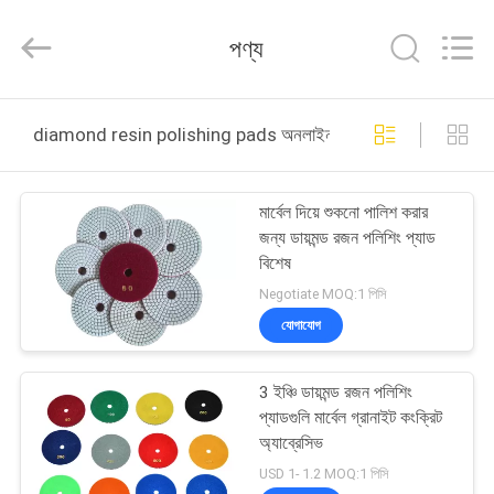
Dongguan
Merrock
Industry
পণ্য
Co.,Ltd.
All
Rights
Reserved.
বাড়ি
diamond resin polishing pads অনলাইন উত্পাদন
পণ্য
মার্বেল দিয়ে শুকনো পালিশ করার
জন্য ডায়মন্ড রজন পলিশিং প্যাড
আমাদের
বিশেষ
সম্পর্কে
Negotiate MOQ:1 পিসি
যোগাযোগ
কারখানা
3 ইঞ্চি ডায়মন্ড রজন পলিশিং
ভ্রমণ
প্যাডগুলি মার্বেল গ্রানাইট কংক্রিট
অ্যাব্রেসিভ
মান
USD 1- 1.2 MOQ:1 পিসি